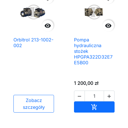


Orbitrol 213-1002-
Pompa
002
hydrauliczna
stożek
HPGPA322D32E7
E5B00
1 200,00 zł


Zobacz
Dodaj do kos

szczegóły