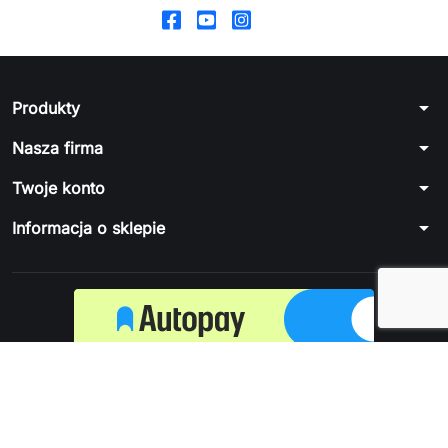
arrow_drop_down
Produkty
arrow_drop_down
Nasza firma
arrow_drop_down
Twoje konto
arrow_drop_down
Informacja o sklepie