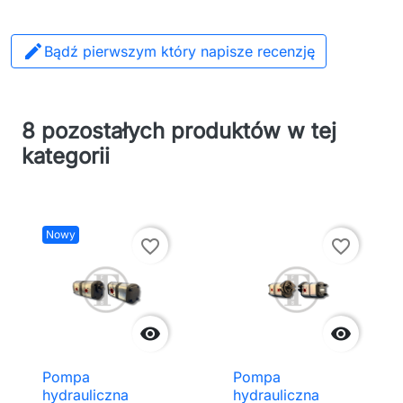

Bądź pierwszym który napisze recenzję
8 pozostałych produktów w tej
kategorii
Nowy
favorite_border
favorite_border


Pompa
Pompa
hydrauliczna
hydrauliczna