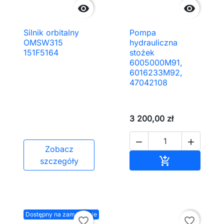


Silnik orbitalny
Pompa
OMSW315
hydrauliczna
151F5164
stożek
6005000M91,
6016233M92,
47042108
3 200,00 zł


Zobacz
Dodaj do kos

szczegóły
Dostępny na zamówienie
favorite_border
favorite_border