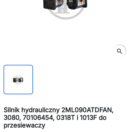
search
Silnik hydrauliczny 2ML090ATDFAN,
3080, 70106454, 0318T i 1013F do
przesiewaczy