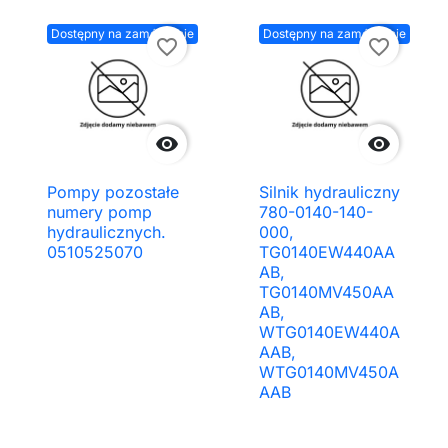
Dostępny na zamówienie
Dostępny na zamówienie
favorite_border
favorite_border


Pompy pozostałe
Silnik hydrauliczny
numery pomp
780-0140-140-
hydraulicznych.
000,
0510525070
TG0140EW440AA
AB,
TG0140MV450AA
AB,
WTG0140EW440A
AAB,
WTG0140MV450A
AAB