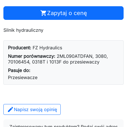
shopping_cart
Zapytaj o cenę
Silnik hydrauliczny
Producent:
FZ Hydraulics
Numer porównawczy:
2ML090ATDFAN, 3080,
70106454, 0318T i 1013F do przesiewaczy
Pasuje do:
Przesiewacze
Napisz swoją opinię
Zainteresowany tym produktem? Podaj swój adres