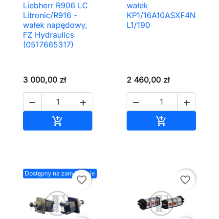
Liebherr R906 LC
wałek
Litronic/R916 -
KP1/16A10ASXF4N
wałek napędowy,
L1/190
FZ Hydraulics
(0517665317)
3 000,00 zł
2 460,00 zł




Dodaj do koszyka
Dodaj do kos


Dostępny na zamówienie
favorite_border
favorite_border