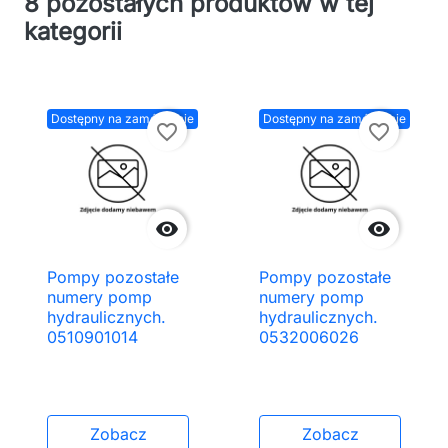
8 pozostałych produktów w tej
kategorii
Dostępny na zamówienie
Dostępny na zamówienie
favorite_border
favorite_border


Pompy pozostałe
Pompy pozostałe
numery pomp
numery pomp
hydraulicznych.
hydraulicznych.
0510901014
0532006026
Zobacz
Zobacz