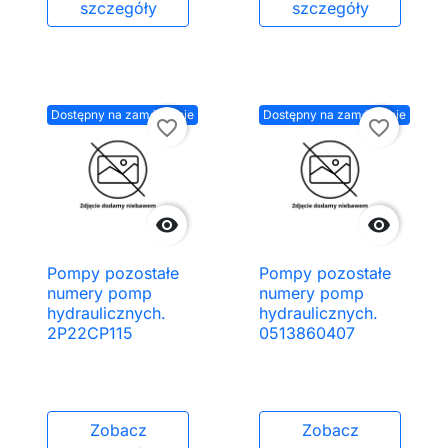
szczegóły
szczegóły
Dostępny na zamówienie
Dostępny na zamówienie
favorite_border
favorite_border


Pompy pozostałe
Pompy pozostałe
numery pomp
numery pomp
hydraulicznych.
hydraulicznych.
2P22CP115
0513860407
Zobacz
Zobacz