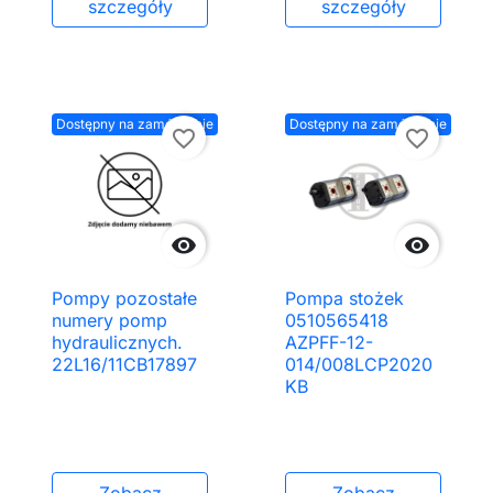
szczegóły
szczegóły
Dostępny na zamówienie
Dostępny na zamówienie
favorite_border
favorite_border


Pompy pozostałe
Pompa stożek
numery pomp
0510565418
hydraulicznych.
AZPFF-12-
22L16/11CB17897
014/008LCP2020
KB