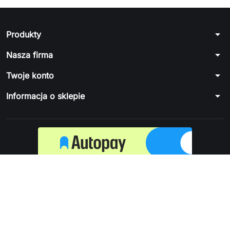
arrow_drop_down
Produkty
arrow_drop_down
Nasza firma
arrow_drop_down
Twoje konto
arrow_drop_down
Informacja o sklepie