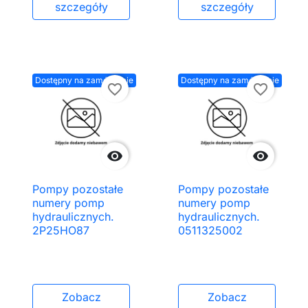
szczegóły
szczegóły
Dostępny na zamówienie
Dostępny na zamówienie
favorite_border
favorite_border


Pompy pozostałe
Pompy pozostałe
numery pomp
numery pomp
hydraulicznych.
hydraulicznych.
2P25HO87
0511325002
Zobacz
Zobacz