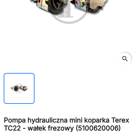
search
Pompa hydrauliczna mini koparka Terex
TC22 - wałek frezowy (5100620006)