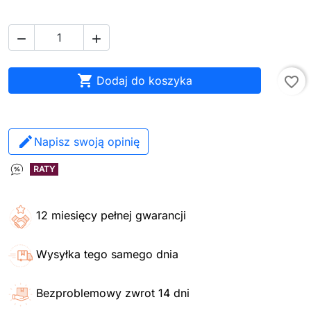



Dodaj do koszyka
favorite_border
Napisz swoją opinię
RATY
12 miesięcy pełnej gwarancji
Wysyłka tego samego dnia
Bezproblemowy zwrot 14 dni