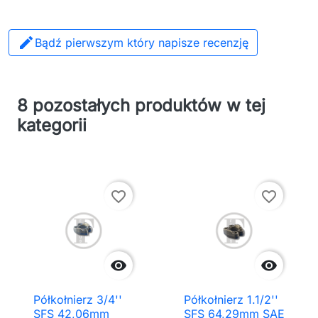

Bądź pierwszym który napisze recenzję
8 pozostałych produktów w tej
kategorii
favorite_border
favorite_border


Półkołnierz 3/4''
Półkołnierz 1.1/2''
SFS 42,06mm
SFS 64,29mm SAE