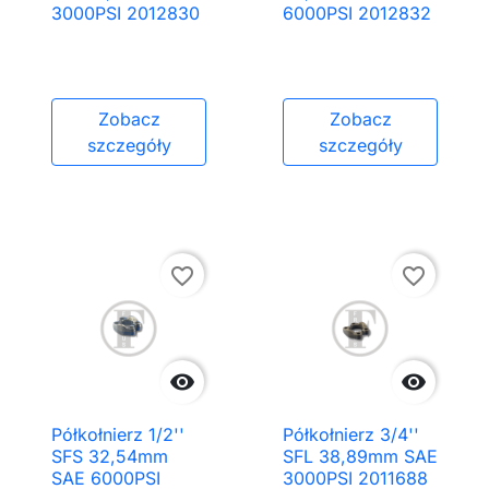
3000PSI 2012830
6000PSI 2012832
Zobacz
Zobacz
szczegóły
szczegóły
favorite_border
favorite_border


Półkołnierz 1/2''
Półkołnierz 3/4''
SFS 32,54mm
SFL 38,89mm SAE
SAE 6000PSI
3000PSI 2011688