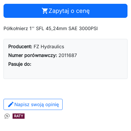
shopping_cart
Zapytaj o cenę
Półkołnierz 1'' SFL 45,24mm SAE 3000PSI
Producent:
FZ Hydraulics
Numer porównawczy:
2011687
Pasuje do:
Napisz swoją opinię
RATY