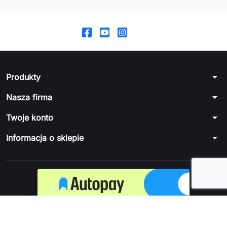
arrow_drop_down
Produkty
arrow_drop_down
Nasza firma
arrow_drop_down
Twoje konto
arrow_drop_down
Informacja o sklepie