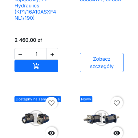
Hydraulics
(KP1/16A10ASXF4
NL1/190)
2 460,00 zł


Zobacz
Dodaj do koszyka

szczegóły
Dostępny na zamówienie
Nowy
favorite_border
favorite_border

