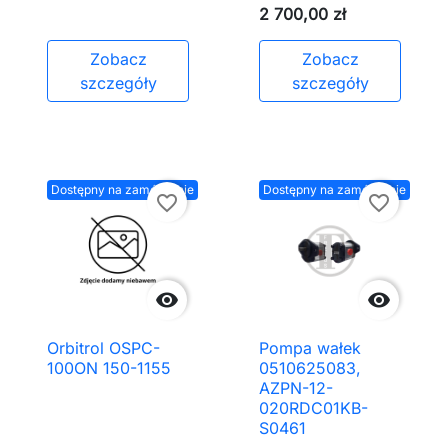
2 700,00 zł
Zobacz
Zobacz
szczegóły
szczegóły
Dostępny na zamówienie
Dostępny na zamówienie
favorite_border
favorite_border


Orbitrol OSPC-
Pompa wałek
100ON 150-1155
0510625083,
AZPN-12-
020RDC01KB-
S0461