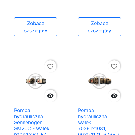
Zobacz
Zobacz
szczegóły
szczegóły
favorite_border
favorite_border


Pompa
Pompa
hydrauliczna
hydrauliczna
Sennebogen
wałek
SM20C - wałek
7029121081,
napędowy, FZ
66354121, 6269D