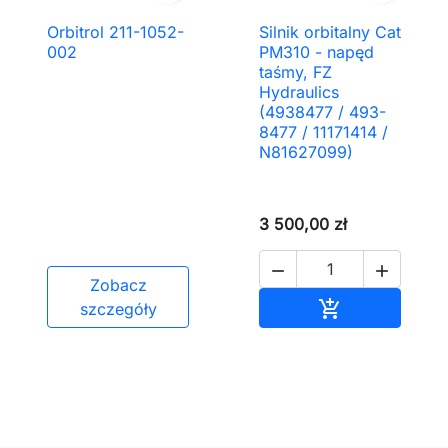
Orbitrol 211-1052-
Silnik orbitalny Cat
002
PM310 - napęd
taśmy, FZ
Hydraulics
(4938477 / 493-
8477 / 11171414 /
N81627099)
3 500,00 zł


Zobacz
Dodaj do kos

szczegóły