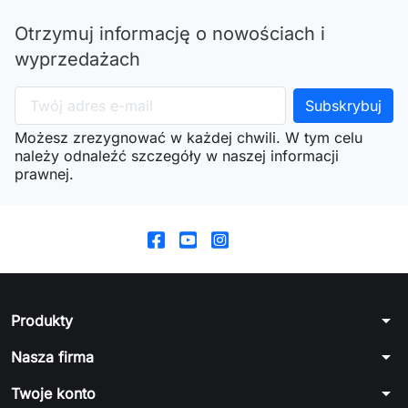
Otrzymuj informację o nowościach i
wyprzedażach
Możesz zrezygnować w każdej chwili. W tym celu
należy odnaleźć szczegóły w naszej informacji
prawnej.
arrow_drop_down
Produkty
arrow_drop_down
Nasza firma
arrow_drop_down
Twoje konto