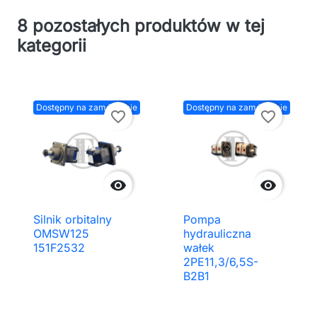
8 pozostałych produktów w tej
kategorii
Dostępny na zamówienie
Dostępny na zamówienie
favorite_border
favorite_border


Silnik orbitalny
Pompa
OMSW125
hydrauliczna
151F2532
wałek
2PE11,3/6,5S-
B2B1