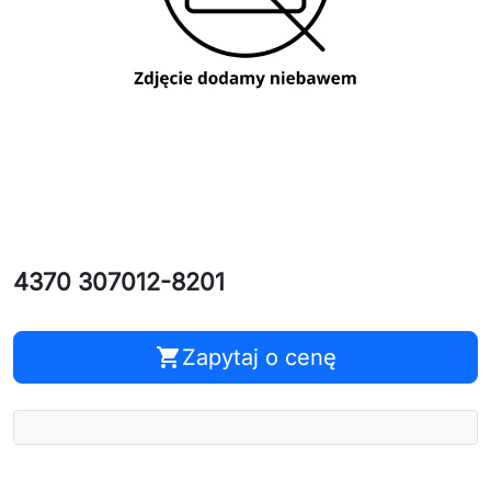
4370 307012-8201
shopping_cart
Zapytaj o cenę