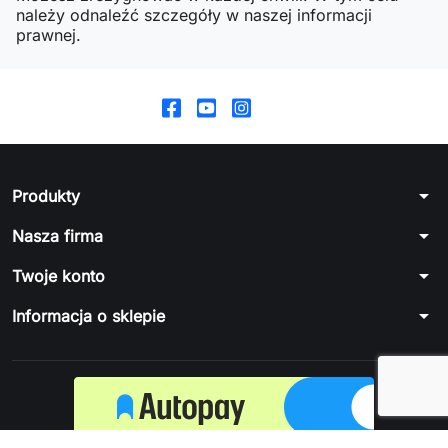
należy odnaleźć szczegóły w naszej informacji
prawnej.
arrow_drop_down
Produkty
arrow_drop_down
Nasza firma
arrow_drop_down
Twoje konto
arrow_drop_down
Informacja o sklepie