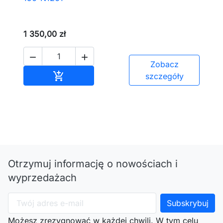
1 350,00 zł


Zobacz
Dodaj do koszyka

szczegóły
Otrzymuj informację o nowościach i
wyprzedażach
Możesz zrezygnować w każdej chwili. W tym celu