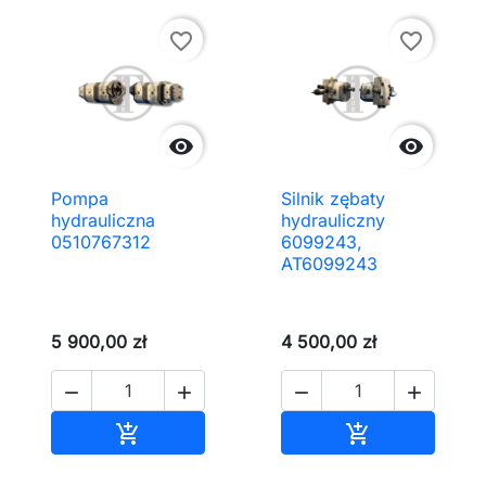
favorite_border
favorite_border


Pompa
Silnik zębaty
hydrauliczna
hydrauliczny
0510767312
6099243,
AT6099243
5 900,00 zł
4 500,00 zł




Dodaj do koszyka
Dodaj do kos

