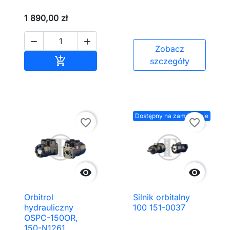
1 890,00 zł


Zobacz
Dodaj do koszyka

szczegóły
Dostępny na zamówienie
favorite_border
favorite_border


Orbitrol
Silnik orbitalny
hydrauliczny
100 151-0037
OSPC-150OR,
150-N1261