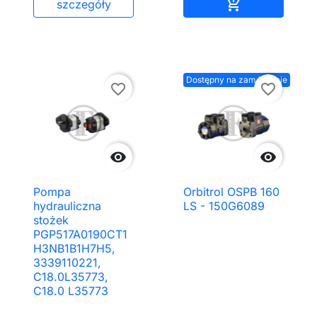
Dodaj do kos

szczegóły
Dostępny na zamówienie
favorite_border
favorite_border


Pompa
Orbitrol OSPB 160
hydrauliczna
LS - 150G6089
stożek
PGP517A0190CT1
H3NB1B1H7H5,
3339110221,
C18.0L35773,
C18.0 L35773