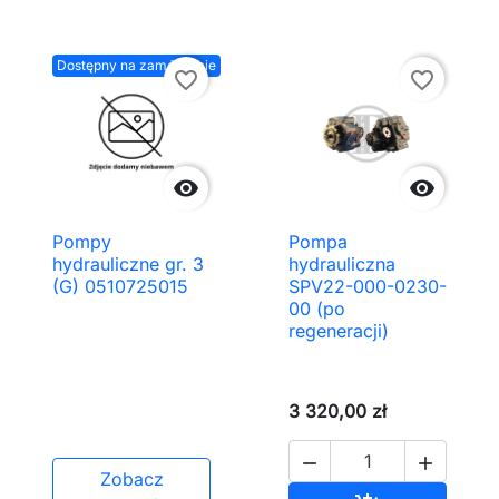
Dostępny na zamówienie
favorite_border
favorite_border


Pompy
Pompa
hydrauliczne gr. 3
hydrauliczna
(G) 0510725015
SPV22-000-0230-
00 (po
regeneracji)
3 320,00 zł


Zobacz