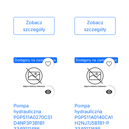
Zobacz
Zobacz
szczegóły
szczegóły
Dostępny na zamówienie
Dostępny na zamówienie
favorite_border
favorite_border


Pompa
Pompa
hydrauliczna
hydrauliczna
PGP511A0270CS1
PGP511A0140CA1
D4NP3P3B1B1
H2NJ7J5B1B1-P
3349111486
3349111685