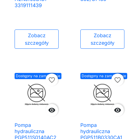
3319111439
Zobacz
Zobacz
szczegóły
szczegóły
Dostępny na zamówienie
Dostępny na zamówienie
favorite_border
favorite_border


Pompa
Pompa
hydrauliczna
hydrauliczna
PGP511S0140AC2
PGP511B0330CA1