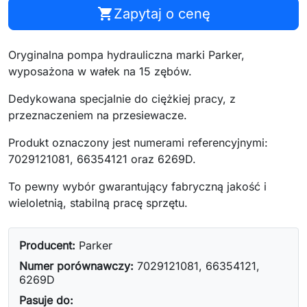
shopping_cart
Zapytaj o cenę
Oryginalna pompa hydrauliczna marki Parker,
wyposażona w wałek na 15 zębów.
Dedykowana specjalnie do ciężkiej pracy, z
przeznaczeniem na przesiewacze.
Produkt oznaczony jest numerami referencyjnymi:
7029121081, 66354121 oraz 6269D.
To pewny wybór gwarantujący fabryczną jakość i
wieloletnią, stabilną pracę sprzętu.
Producent:
Parker
Numer porównawczy:
7029121081, 66354121,
6269D
Pasuje do: