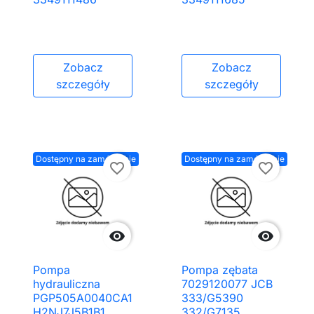
Zobacz
Zobacz
szczegóły
szczegóły
Dostępny na zamówienie
Dostępny na zamówienie
favorite_border
favorite_border


Pompa
Pompa zębata
hydrauliczna
7029120077 JCB
PGP505A0040CA1
333/G5390
H2NJ7J5B1B1
332/G7135