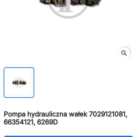
search
Pompa hydrauliczna wałek 7029121081,
66354121, 6269D