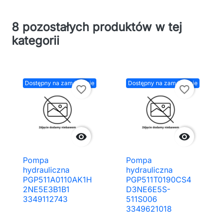
8 pozostałych produktów w tej
kategorii
Dostępny na zamówienie
Dostępny na zamówienie
favorite_border
favorite_border


Pompa
Pompa
hydrauliczna
hydrauliczna
PGP511A0110AK1H
PGP511T0190CS4
2NE5E3B1B1
D3NE6E5S-
3349112743
511S006
3349621018