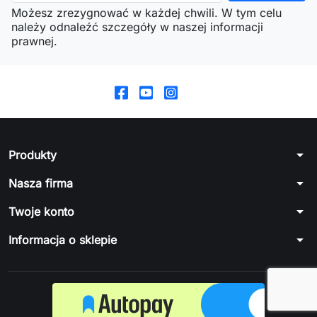
Możesz zrezygnować w każdej chwili. W tym celu
należy odnaleźć szczegóły w naszej informacji
prawnej.
arrow_drop_down
Produkty
arrow_drop_down
Nasza firma
arrow_drop_down
Twoje konto
arrow_drop_down
Informacja o sklepie