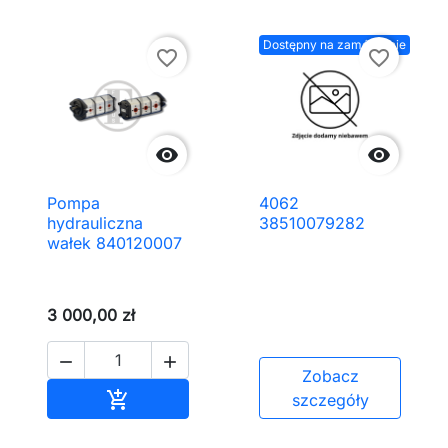
Dostępny na zamówienie
favorite_border
favorite_border


Pompa
4062
hydrauliczna
38510079282
wałek 840120007
3 000,00 zł


Zobacz
Dodaj do koszyka

szczegóły