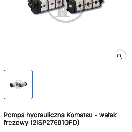
search
Pompa hydrauliczna Komatsu - wałek
frezowy (2ISP27691GFD)