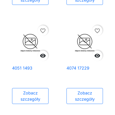
szczegóły
szczegóły
favorite_border
favorite_border


4051 1493
4074 17229
Zobacz
Zobacz
szczegóły
szczegóły