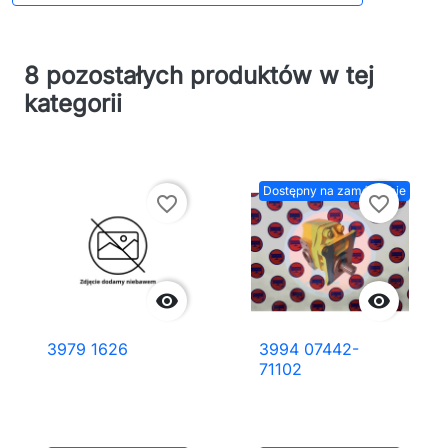
8 pozostałych produktów w tej
kategorii
Dostępny na zamówienie
favorite_border
favorite_border


3979 1626
3994 07442-
71102