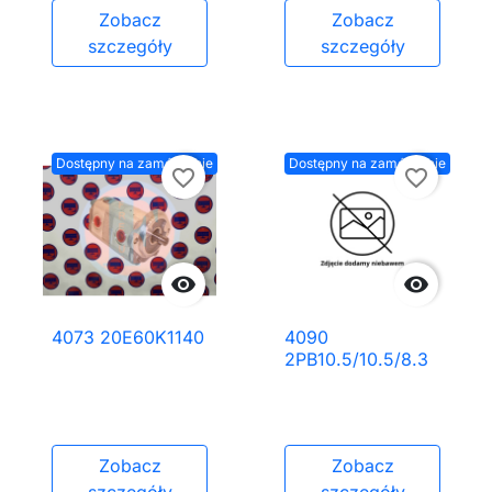
Zobacz
Zobacz
szczegóły
szczegóły
Dostępny na zamówienie
Dostępny na zamówienie
favorite_border
favorite_border


4073 20E60K1140
4090
2PB10.5/10.5/8.3
Zobacz
Zobacz