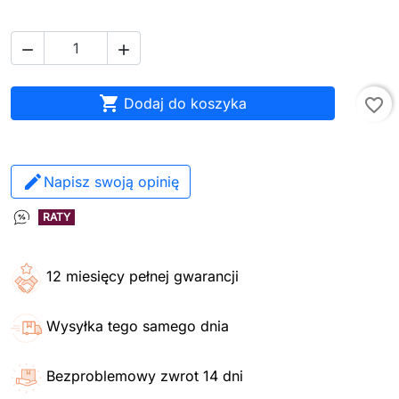



Dodaj do koszyka
favorite_border
Napisz swoją opinię
RATY
12 miesięcy pełnej gwarancji
Wysyłka tego samego dnia
Bezproblemowy zwrot 14 dni