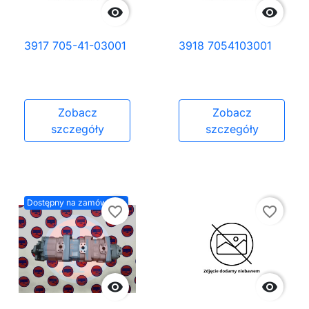


3917 705-41-03001
3918 7054103001
Zobacz
Zobacz
szczegóły
szczegóły
Dostępny na zamówienie
favorite_border
favorite_border

