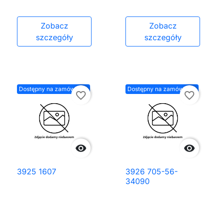
Zobacz
Zobacz
szczegóły
szczegóły
Dostępny na zamówienie
Dostępny na zamówienie
favorite_border
favorite_border


3925 1607
3926 705-56-
34090