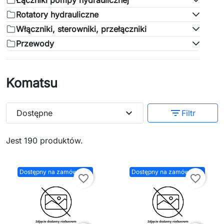
Łączniki pompy hydraulicznej
Rotatory hydrauliczne
Włączniki, sterowniki, przełączniki
Przewody
Komatsu
expand_more
filter_list
Dostępne
Filtr
Jest 190 produktów.
Dostępny na zamówienie
Dostępny na zamówienie
favorite_border
favorite_border