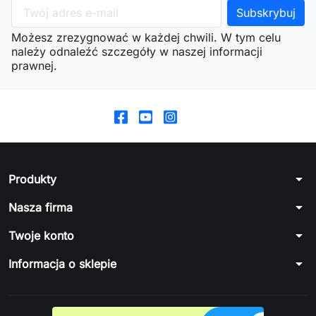
Możesz zrezygnować w każdej chwili. W tym celu
należy odnaleźć szczegóły w naszej informacji
prawnej.
arrow_drop_down
Produkty
arrow_drop_down
Nasza firma
arrow_drop_down
Twoje konto
arrow_drop_down
Informacja o sklepie