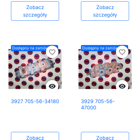
Zobacz
Zobacz
szczegóły
szczegóły
Dostępny na zamówienie
Dostępny na zamówienie
favorite_border
favorite_border


3927 705-56-34180
3929 705-56-
47000
Zobacz
Zobacz