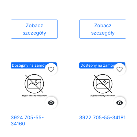
Zobacz
Zobacz
szczegóły
szczegóły
Dostępny na zamówienie
Dostępny na zamówienie
favorite_border
favorite_border


3924 705-55-
3922 705-55-34181
34160