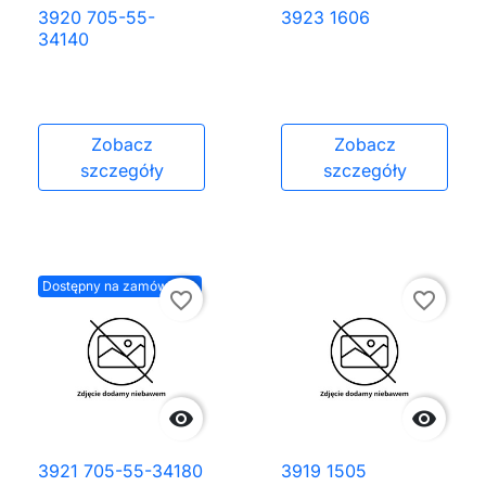
3920 705-55-
3923 1606
34140
Zobacz
Zobacz
szczegóły
szczegóły
Dostępny na zamówienie
favorite_border
favorite_border


3921 705-55-34180
3919 1505