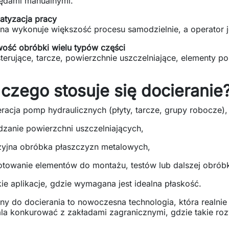
łędami manualnymi.
atyzacja pracy
a wykonuje większość procesu samodzielnie, a operator je
ość obróbki wielu typów części
sterujące, tarcze, powierzchnie uszczelniające, elementy 
czego stosuje się docieranie
racja pomp hydraulicznych (płyty, tarcze, grupy robocze),
zanie powierzchni uszczelniających,
zyjna obróbka płaszczyzn metalowych,
towanie elementów do montażu, testów lub dalszej obróbk
ie aplikacje, gdzie wymagana jest idealna płaskość.
y do docierania to nowoczesna technologia, która realnie
la konkurować z zakładami zagranicznymi, gdzie takie ro