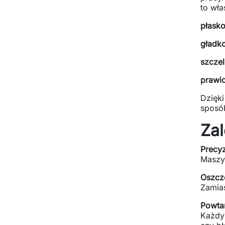
to wła
płask
gładk
szcze
prawid
Dzięki
sposób
Zal
Precyz
Maszyn
Oszcz
Zamia
Powta
Każdy