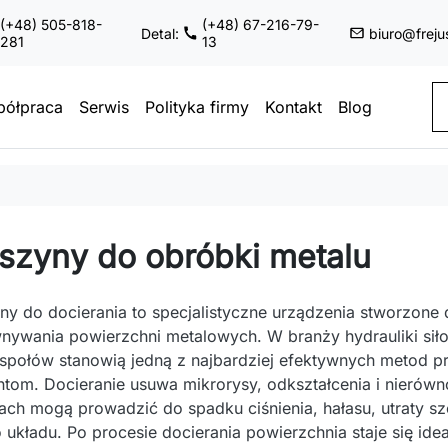
(+48) 505-818-
(+48) 67-216-79-
Detal:
biuro@freju
281
13
ółpraca
Serwis
Polityka firmy
Kontakt
Blog
szyny do obróbki metalu
y do docierania to specjalistyczne urządzenia stworzone
ywania powierzchni metalowych. W branży hydrauliki siłow
społów stanowią jedną z najbardziej efektywnych metod p
tom. Docieranie usuwa mikrorysy, odkształcenia i nierów
ch mogą prowadzić do spadku ciśnienia, hałasu, utraty sz
 układu. Po procesie docierania powierzchnia staje się ide