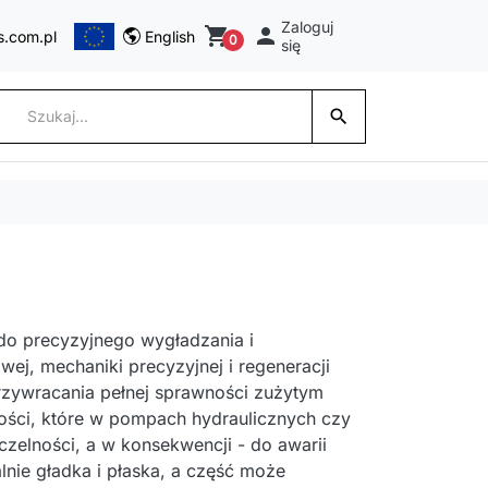
Zaloguj
shopping_cart

s.com.pl
English
0
się
search
 do precyzyjnego wygładzania i
ej, mechaniki precyzyjnej i regeneracji
rzywracania pełnej sprawności zużytym
ności, które w pompach hydraulicznych czy
czelności, a w konsekwencji - do awarii
alnie gładka i płaska, a część może