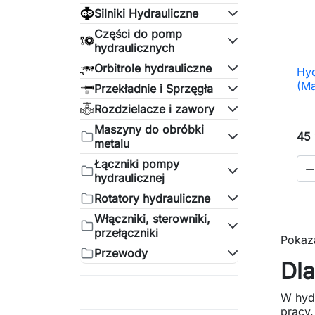
Silniki Hydrauliczne
Części do pomp
hydraulicznych
Orbitrole hydrauliczne
Hyd
(Ma
Przekładnie i Sprzęgła
Rozdzielacze i zawory
Maszyny do obróbki
45 
metalu
Łączniki pompy
hydraulicznej
Rotatory hydrauliczne
Włączniki, sterowniki,
przełączniki
Pokaza
Przewody
Dla
W hyd
pracy.