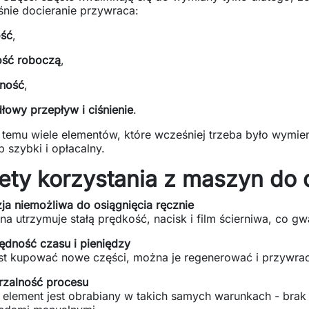
śnie docieranie przywraca:
ość
,
ość roboczą
,
lność
,
łowy przepływ i ciśnienie
.
 temu wiele elementów, które wcześniej trzeba było wymi
 szybki i opłacalny.
ety korzystania z maszyn do 
ja niemożliwa do osiągnięcia ręcznie
a utrzymuje stałą prędkość, nacisk i film ścierniwa, co gwa
ędność czasu i pieniędzy
st kupować nowe części, można je regenerować i przywrac
rzalność procesu
 element jest obrabiany w takich samych warunkach - bra