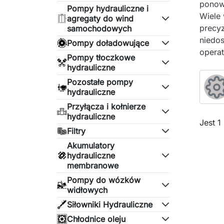
ponown
Pompy hydrauliczne i
Wiele 
agregaty do wind
precyz
samochodowych
niedos
Pompy doładowujące
operat
Pompy tłoczkowe
hydrauliczne
Pozostałe pompy
hydrauliczne
Przyłącza i kołnierze
hydrauliczne
Jest 1
Filtry
Akumulatory
hydrauliczne
membranowe
Pompy do wózków
widłowych
Siłowniki Hydrauliczne
Chłodnice oleju