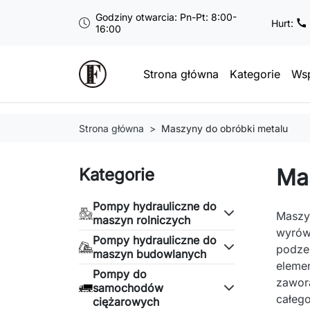
Godziny otwarcia: Pn-Pt: 8:00-
Hurt:
16:00
Strona główna
Kategorie
Wsp
Strona główna
Maszyny do obróbki metalu
Ma
Kategorie
Pompy hydrauliczne do
Maszyn
maszyn rolniczych
wyrówn
Pompy hydrauliczne do
podze
maszyn budowlanych
elemen
Pompy do
zawora
samochodów
całego
ciężarowych