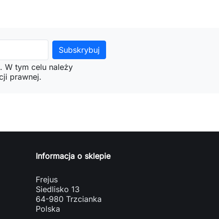
. W tym celu należy
ji prawnej.
Informacja o sklepie
Frejus
Siedlisko 13
64-980 Trzcianka
Polska