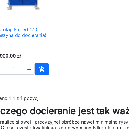
rolap Expert 170

Szybki podgląd
szyna do docierania)
900,00 zł



Dodaj do koszyka
no 1-1 z 1 pozycji
czego docieranie jest tak wa
raulice siłowej i precyzyjnej obróbce nawet minimalne r
 Części często kwalifikują się do wymiany tylko dlatego, że