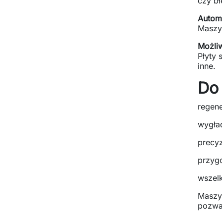
czy b
Autom
Maszyn
Możliw
Płyty 
inne.
Do 
regene
wygład
precy
przygo
wszelk
Maszyn
pozwa