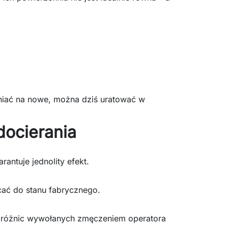
eniać na nowe, można dziś uratować w
docierania
rantuje jednolity efekt.
ać do stanu fabrycznego.
k różnic wywołanych zmęczeniem operatora