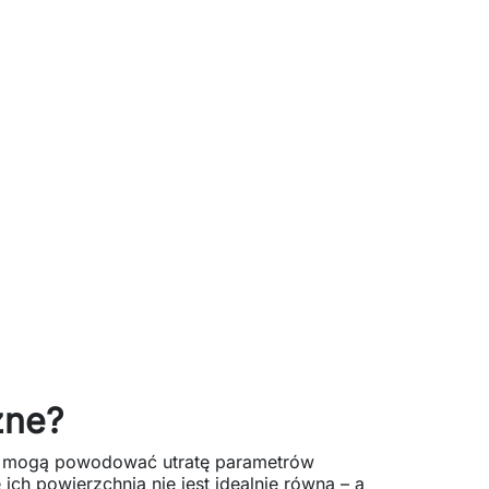
żne?
ysy mogą powodować utratę parametrów
 ich powierzchnia nie jest idealnie równa – a