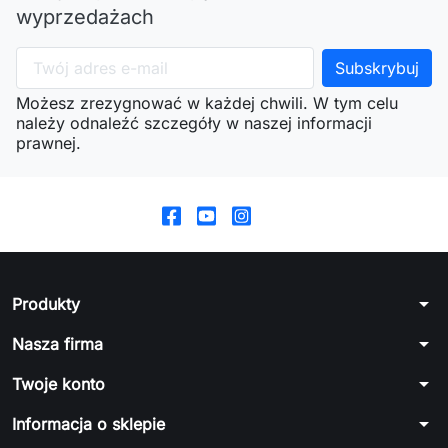
wyprzedażach
Możesz zrezygnować w każdej chwili. W tym celu
należy odnaleźć szczegóły w naszej informacji
prawnej.
arrow_drop_down
Produkty
arrow_drop_down
Nasza firma
arrow_drop_down
Twoje konto
arrow_drop_down
Informacja o sklepie