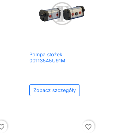
Pompa stożek

Szybki podgląd
00113545U91M
Zobacz szczegóły
ite_border
favorite_border