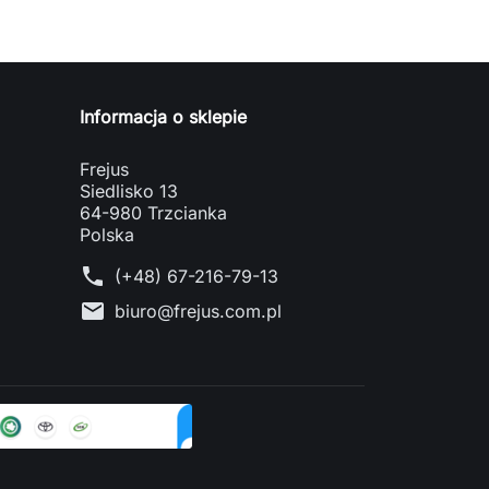
Informacja o sklepie
Frejus
Siedlisko 13
64-980 Trzcianka
Polska
phone
(+48) 67-216-79-13
mail
biuro@frejus.com.pl