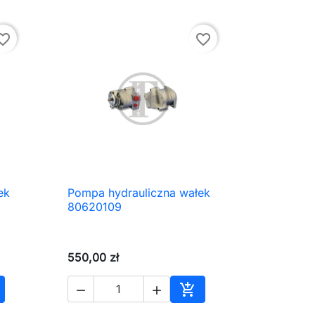
ite_border
favorite_border
ek
Pompa hydrauliczna wałek

Szybki podgląd
80620109
550,00 zł



daj do koszyka
Dodaj do koszyka