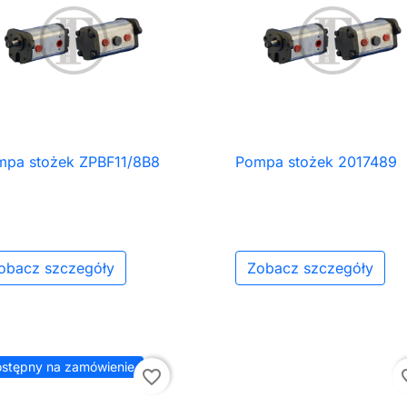
mpa stożek ZPBF11/8B8
Pompa stożek 2017489

Szybki podgląd

Szybki podgląd
obacz szczegóły
Zobacz szczegóły
stępny na zamówienie
favorite_border
favor