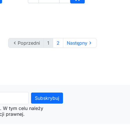
daj do koszyka
Dodaj do koszyka

Poprzedni
1
2
Następny

. W tym celu należy
ji prawnej.