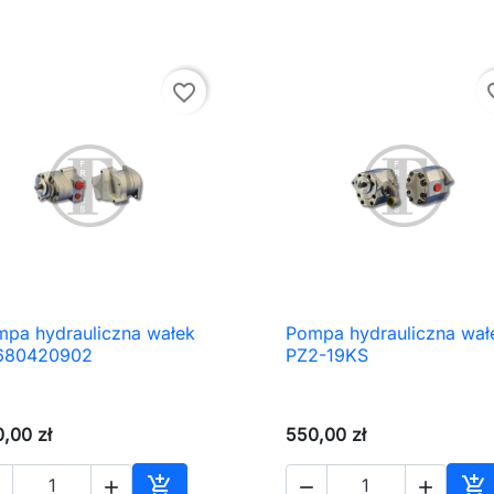
favorite_border
favor
pa hydrauliczna wałek
Pompa hydrauliczna wał

Szybki podgląd

Szybki podgląd
680420902
PZ2-19KS
,00 zł
550,00 zł





