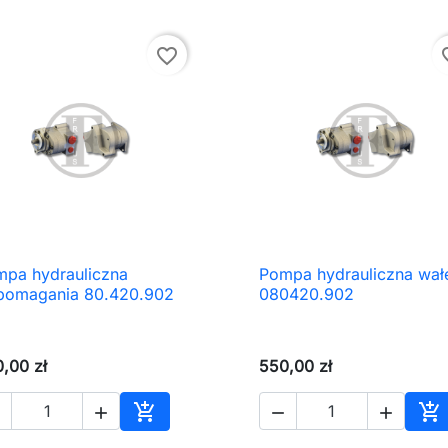
favorite_border
favor
pa hydrauliczna
Pompa hydrauliczna wał

Szybki podgląd

Szybki podgląd
pomagania 80.420.902
080420.902
,00 zł
550,00 zł






Dodaj do koszyka
Do