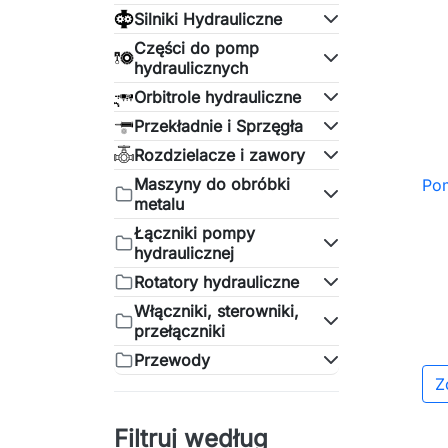
Silniki Hydrauliczne
Części do pomp
hydraulicznych
Orbitrole hydrauliczne
Przekładnie i Sprzęgła
Rozdzielacze i zawory
Maszyny do obróbki
Po
metalu
Łączniki pompy
hydraulicznej
Rotatory hydrauliczne
Włączniki, sterowniki,
przełączniki
Przewody
Z
Filtruj według