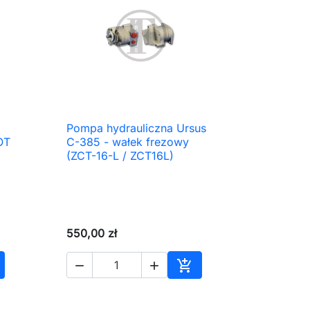
Pompa hydrauliczna Ursus

Szybki podgląd
OT
C-385 - wałek frezowy
(ZCT-16-L / ZCT16L)
550,00 zł



daj do koszyka
Dodaj do koszyka