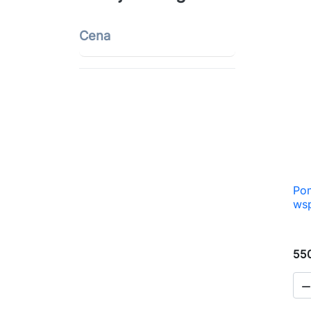
Cena
Pom
ws
550