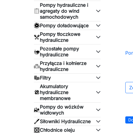
Pompy hydrauliczne i
agregaty do wind
samochodowych
Pompy doładowujące
Pompy tłoczkowe
hydrauliczne
Pozostałe pompy
Po
hydrauliczne
Przyłącza i kołnierze
hydrauliczne
Filtry
Akumulatory
Z
hydrauliczne
membranowe
Pompy do wózków
widłowych
Do
Siłowniki Hydrauliczne
Chłodnice oleju