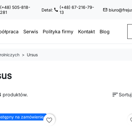
(+48) 505-818-
(+48) 67-216-79-
Detal:
biuro@freju
281
13
ółpraca
Serwis
Polityka firmy
Kontakt
Blog
rolniczych
Ursus
sus
sort
4 produktów.
Sortu
stępny na zamówienie
favorite_border
favor