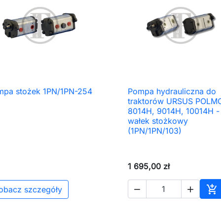
mpa stożek 1PN/1PN-254
Pompa hydrauliczna do

Szybki podgląd

Szybki podgląd
traktorów URSUS POLM
8014H, 9014H, 10014H -
wałek stożkowy
(1PN/1PN/103)
1 695,00 zł

obacz szczegóły


Do