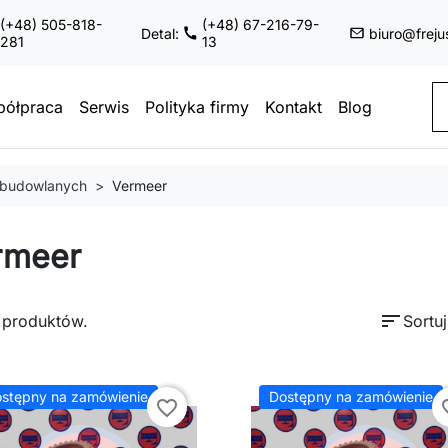
(+48) 505-818-
(+48) 67-216-79-
Detal:
biuro@freju
281
13
ółpraca
Serwis
Polityka firmy
Kontakt
Blog
 budowlanych
Vermeer
rmeer
sort
 produktów.
Sortu
stępny na zamówienie
Dostępny na zamówienie
favorite_border
favor