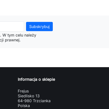
. W tym celu należy
ji prawnej.
Informacja o sklepie
Frejus
Siedlisko 13
64-980 Trzcianka
Polska