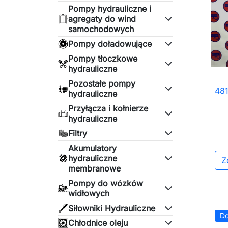
Pompy hydrauliczne i
agregaty do wind
samochodowych
Pompy doładowujące
Pompy tłoczkowe
hydrauliczne
Pozostałe pompy
48
hydrauliczne
Przyłącza i kołnierze
hydrauliczne
Filtry
Akumulatory
hydrauliczne
Z
membranowe
Pompy do wózków
widłowych
Siłowniki Hydrauliczne
Do
Chłodnice oleju