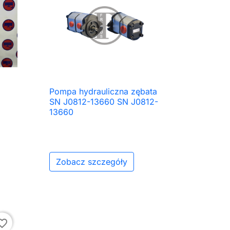
Pompa hydrauliczna zębata

Szybki podgląd
SN J0812-13660 SN J0812-
13660
Zobacz szczegóły
ite_border