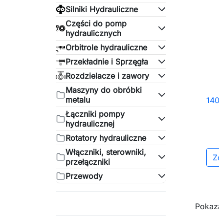
Silniki Hydrauliczne
Części do pomp
hydraulicznych
Orbitrole hydrauliczne
Przekładnie i Sprzęgła
Rozdzielacze i zawory
Maszyny do obróbki
metalu
14
Łączniki pompy
hydraulicznej
Rotatory hydrauliczne
Włączniki, sterowniki,
Z
przełączniki
Przewody
Pokaza