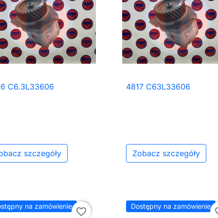
16 C6.3L33606
4817 C63L33606

Szybki podgląd

Szybki podgląd
obacz szczegóły
Zobacz szczegóły
stępny na zamówienie
Dostępny na zamówienie
favorite_border
favor