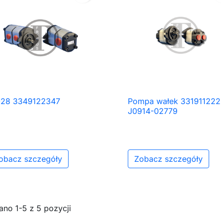
028 3349122347
Pompa wałek 331911222

Szybki podgląd

Szybki podgląd
J0914-02779
obacz szczegóły
Zobacz szczegóły
no 1-5 z 5 pozycji