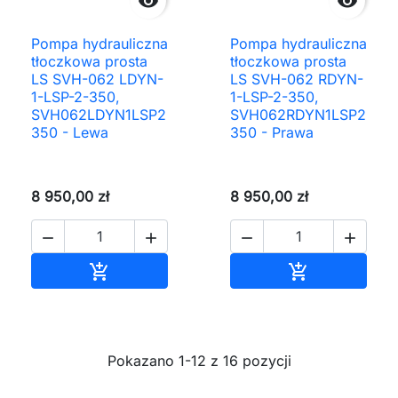


Pompa hydrauliczna
Pompa hydrauliczna
tłoczkowa prosta
tłoczkowa prosta
LS SVH-062 LDYN-
LS SVH-062 RDYN-
1-LSP-2-350,
1-LSP-2-350,
SVH062LDYN1LSP2
SVH062RDYN1LSP2
350 - Lewa
350 - Prawa
8 950,00 zł
8 950,00 zł




Dodaj do koszyka
Dodaj do ko


Pokazano 1-12 z 16 pozycji