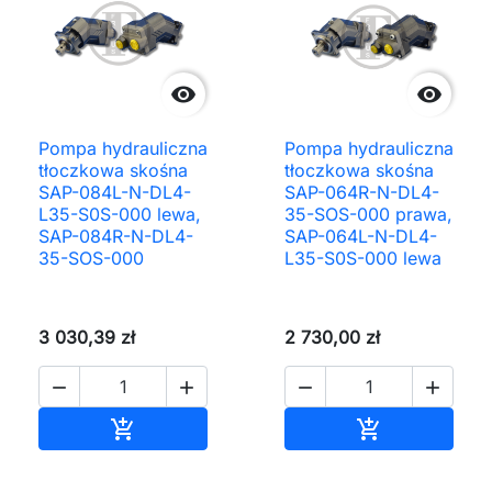


Pompa hydrauliczna
Pompa hydrauliczna
tłoczkowa skośna
tłoczkowa skośna
SAP-084L-N-DL4-
SAP-064R-N-DL4-
L35-S0S-000 lewa,
35-SOS-000 prawa,
SAP-084R-N-DL4-
SAP-064L-N-DL4-
35-SOS-000
L35-S0S-000 lewa
3 030,39 zł
2 730,00 zł




Dodaj do koszyka
Dodaj do ko

