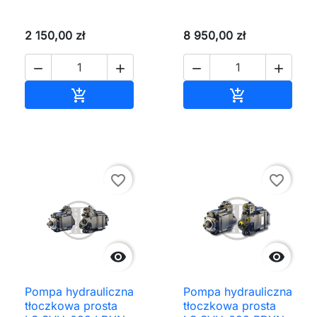
2 150,00 zł
8 950,00 zł




Dodaj do koszyka
Dodaj do ko


favorite_border
favorite_border


Pompa hydrauliczna
Pompa hydrauliczna
tłoczkowa prosta
tłoczkowa prosta