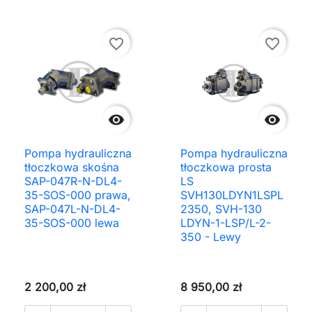
favorite_border
favorite_border


Pompa hydrauliczna
Pompa hydrauliczna
tłoczkowa skośna
tłoczkowa prosta
SAP-047R-N-DL4-
LS
35-SOS-000 prawa,
SVH130LDYN1LSPL
SAP-047L-N-DL4-
2350, SVH-130
35-SOS-000 lewa
LDYN-1-LSP/L-2-
350 - Lewy
2 200,00 zł
8 950,00 zł