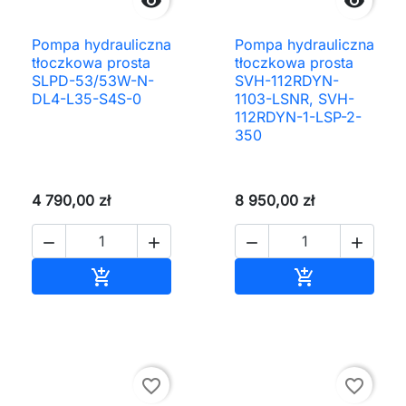


Pompa hydrauliczna
Pompa hydrauliczna
tłoczkowa prosta
tłoczkowa prosta
SLPD-53/53W-N-
SVH-112RDYN-
DL4-L35-S4S-0
1103-LSNR, SVH-
112RDYN-1-LSP-2-
350
4 790,00 zł
8 950,00 zł




Dodaj do koszyka
Dodaj do ko


favorite_border
favorite_border