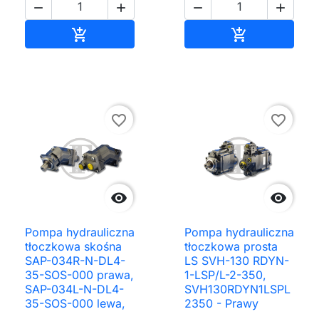




Dodaj do koszyka
Dodaj do ko


favorite_border
favorite_border


Pompa hydrauliczna
Pompa hydrauliczna
tłoczkowa skośna
tłoczkowa prosta
SAP-034R-N-DL4-
LS SVH-130 RDYN-
35-SOS-000 prawa,
1-LSP/L-2-350,
SAP-034L-N-DL4-
SVH130RDYN1LSPL
35-SOS-000 lewa,
2350 - Prawy