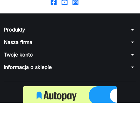
arrow_drop_down
Produkty
arrow_drop_down
Nasza firma
arrow_drop_down
Twoje konto
arrow_drop_down
Informacja o sklepie