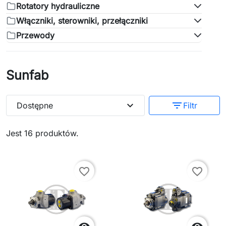
Rotatory hydrauliczne
Włączniki, sterowniki, przełączniki
Przewody
Sunfab
expand_more
filter_list
Dostępne
Filtr
Jest 16 produktów.
favorite_border
favorite_border