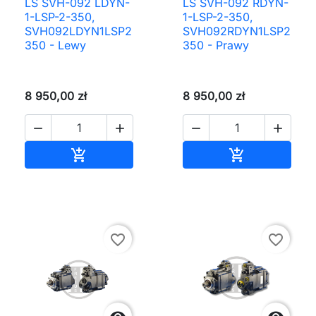
LS SVH-092 LDYN-
LS SVH-092 RDYN-
1-LSP-2-350,
1-LSP-2-350,
SVH092LDYN1LSP2
SVH092RDYN1LSP2
350 - Lewy
350 - Prawy
8 950,00 zł
8 950,00 zł




Dodaj do koszyka
Dodaj do ko


favorite_border
favorite_border