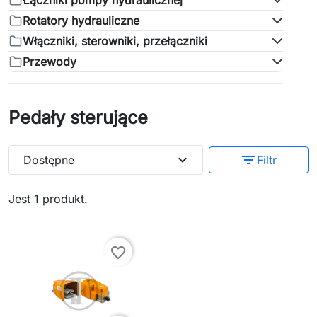
Łączniki pompy hydraulicznej
Rotatory hydrauliczne
Włączniki, sterowniki, przełączniki
Przewody
Pedały sterujące
expand_more
filter_list
Dostępne
Filtr
Jest 1 produkt.
favorite_border