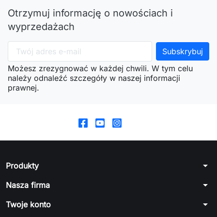
Otrzymuj informację o nowościach i
wyprzedażach
Możesz zrezygnować w każdej chwili. W tym celu
należy odnaleźć szczegóły w naszej informacji
prawnej.
arrow_drop_down
Produkty
arrow_drop_down
Nasza firma
arrow_drop_down
Twoje konto