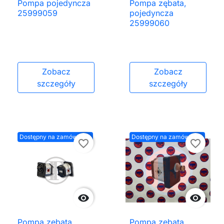
Pompa pojedyncza
Pompa zębata,
25999059
pojedyncza
25999060
Zobacz
Zobacz
szczegóły
szczegóły
Dostępny na zamówienie
Dostępny na zamówienie
favorite_border
favorite_border


Pompa zębata,
Pompa zębata,