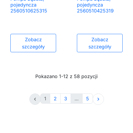
pojedyncza
pojedyncza
2560510625315
2560510425319
Zobacz
Zobacz
szczegóły
szczegóły
Pokazano 1-12 z 58 pozycji
1
2
3
…
5

