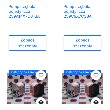
Pompa zębata,
Pompa zębata,
pojedyncza
pojedyncza
259A14X7C3-BA
259C9X7C3BA
Zobacz
Zobacz
szczegóły
szczegóły
Dostępny na zamówienie
Dostępny na zamówienie
favorite_border
favorite_border

