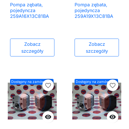
Pompa zębata,
Pompa zębata,
pojedyncza
pojedyncza
259A16X13C81BA
259A19X13C81BA
Zobacz
Zobacz
szczegóły
szczegóły
Dostępny na zamówienie
Dostępny na zamówienie
favorite_border
favorite_border

