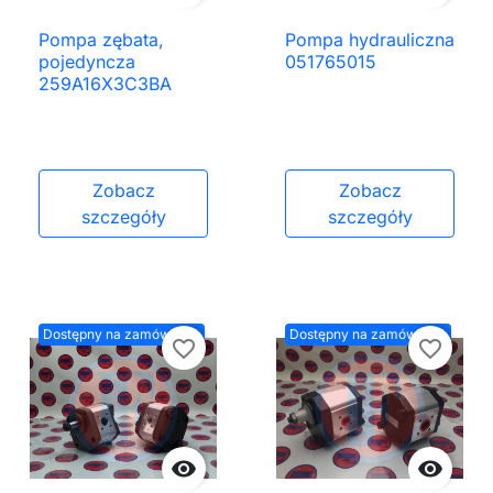
Pompa zębata,
Pompa hydrauliczna
pojedyncza
051765015
259A16X3C3BA
Zobacz
Zobacz
szczegóły
szczegóły
Dostępny na zamówienie
Dostępny na zamówienie
favorite_border
favorite_border

