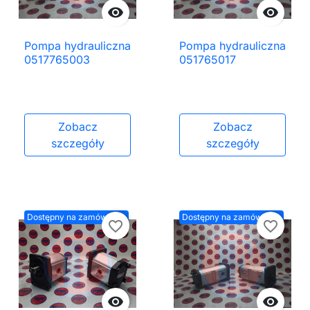


Pompa hydrauliczna
Pompa hydrauliczna
0517765003
051765017
Zobacz
Zobacz
szczegóły
szczegóły
Dostępny na zamówienie
Dostępny na zamówienie
favorite_border
favorite_border

