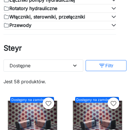
Łączniki pompy hydraulicznej
Rotatory hydrauliczne
Włączniki, sterowniki, przełączniki
Przewody
Steyr
expand_more
filter_list
Dostępne
Filtr
Jest 58 produktów.
Dostępny na zamówienie
Dostępny na zamówienie
favorite_border
favorite_border