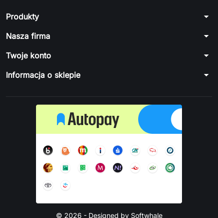
arrow_drop_down
Produkty
arrow_drop_down
Nasza firma
arrow_drop_down
Twoje konto
arrow_drop_down
Informacja o sklepie
© 2026 - Designed by Softwhale