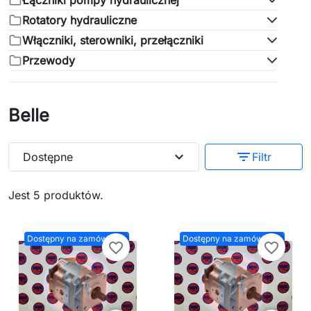
Łączniki pompy hydraulicznej
Rotatory hydrauliczne
Włączniki, sterowniki, przełączniki
Przewody
Belle
expand_more
filter_list
Dostępne
Filtr
Jest 5 produktów.
Dostępny na zamówienie
Dostępny na zamówienie
favorite_border
favorite_border