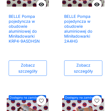


BELLE Pompa
BELLE Pompa
pojedyncza w
pojedyncza w
obudowie
obudowie
aluminiowej do
aluminiowej do
Miniładowarki
Miniładowarki
KRP4-9ASDHSN
2A4HG
Zobacz
Zobacz
szczegóły
szczegóły
Dostępny na zamówienie
Dostępny na zamówienie
favorite_border
favorite_border