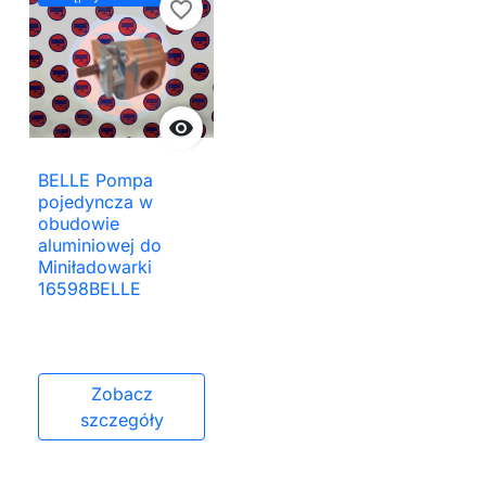
favorite_border

BELLE Pompa
pojedyncza w
obudowie
aluminiowej do
Miniładowarki
16598BELLE
Zobacz
szczegóły