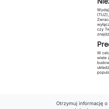
Nie
Wydaj
(TUZ),
Zwraca
wyłącz
czy Tw
znajdz
Pre
W celu
wiele
budowa
układz
popula
Otrzymuj informację o