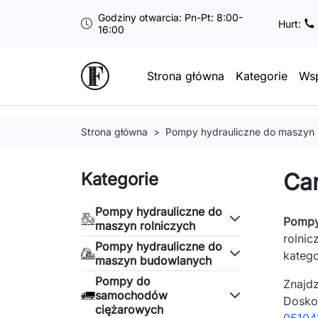
Godziny otwarcia: Pn-Pt: 8:00-
Hurt:
16:00
Strona główna
Kategorie
Wsp
Strona główna
Pompy hydrauliczne do maszyn 
Car
Kategorie
Pompy hydrauliczne do
Pompy
maszyn rolniczych
rolnic
Pompy hydrauliczne do
katego
maszyn budowlanych
Pompy do
Znajd
samochodów
Dosko
ciężarowych