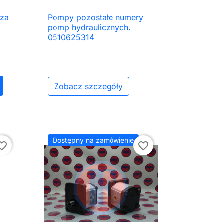
cza
Pompy pozostałe numery

Szybki podgląd
pomp hydraulicznych.
0510625314
Zobacz szczegóły
daj do koszyka
Dostępny na zamówienie
ite_border
favorite_border