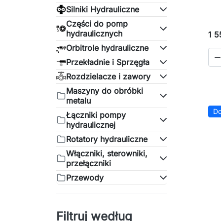
Silniki Hydrauliczne
Części do pomp
hydraulicznych
1 5
Orbitrole hydrauliczne
Przekładnie i Sprzęgła
Rozdzielacze i zawory
Maszyny do obróbki
metalu
Do
Łączniki pompy
hydraulicznej
Rotatory hydrauliczne
Włączniki, sterowniki,
przełączniki
Przewody
Filtruj według