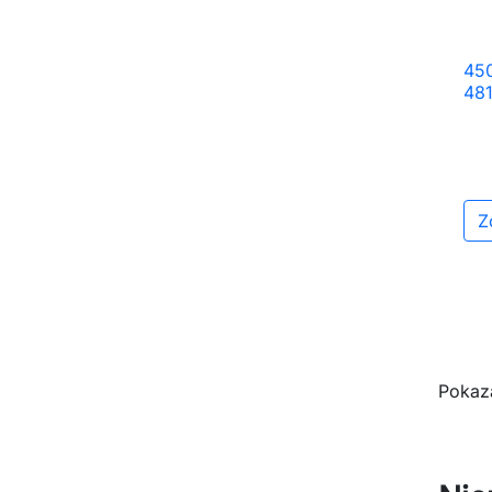
450
481
Z
Pokaza