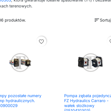
10303
, która gwarantuje idealne spasowanie (1:1) i bezawa
kach terenowych.
sort
06 produktów.
Sortu
favorite_border
favor
mpy pozostałe numery
Pompa zębata pojedync

Szybki podgląd

Szybki podgląd
p hydraulicznych.
FZ Hydraulics Carraro -
10900029
wałek stożkowy
(0510410303)