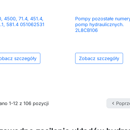
, 4500, 71.4, 451.4,
Pompy pozostałe numer

Szybki podgląd

Szybki podgląd
.1, 581.4 051062531
pomp hydraulicznych.
2L8CB106
obacz szczegóły
Zobacz szczegóły
no 1-12 z 106 pozycji

Poprz