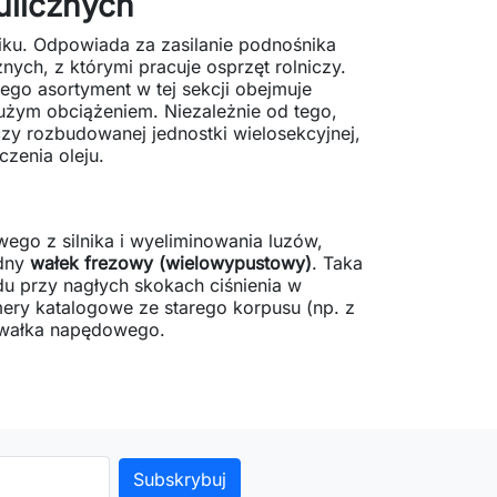
ulicznych
ku. Odpowiada za zasilanie podnośnika
ych, z którymi pracuje osprzęt rolniczy.
go asortyment w tej sekcji obejmuje
użym obciążeniem. Niezależnie od tego,
zy rozbudowanej jednostki wielosekcyjnej,
zenia oleju.
go z silnika i wyeliminowania luzów,
idny
wałek frezowy (wielowypustowy)
. Taka
u przy nagłych skokach ciśnienia w
ery katalogowe ze starego korpusu (np. z
go wałka napędowego.