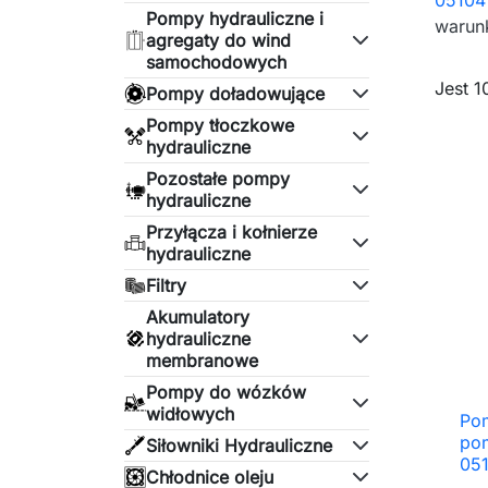
05104
Pompy hydrauliczne i
warun
agregaty do wind
samochodowych
Jest 1
Pompy doładowujące
Pompy tłoczkowe
hydrauliczne
Pozostałe pompy
hydrauliczne
Przyłącza i kołnierze
hydrauliczne
Filtry
Akumulatory
hydrauliczne
membranowe
Pompy do wózków
widłowych
Po
pom
Siłowniki Hydrauliczne
05
Chłodnice oleju