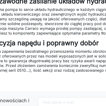
zawodne zasilanie układów hydra
na pompa to serce układu hydraulicznego w każdym ciągni
 układu kierowniczego oraz zewnętrznych wyjść hydrauliczn
my szczególną uwagę na jakość oferowanych części, dlate
nie solidne podzespoły, stworzone do ciągłej pracy pod d
oja maszyna Carraro wymaga prostej pompy zasilającej, c
iesz tu komponenty zapewniające optymalne parametry tłoc
cyzja napędu i poprawny dobór
 zapewnienia bezstratnego przenoszenia momentu obrotowe
 z oferowanych przez nas modeli wyposażonych jest w sol
 to gwarancja długotrwałej pracy bez ryzyka awarii napęd
ie. Przed złożeniem zamówienia koniecznie zweryfikuj num
rnej serii 0510...), ilość sekcji oraz rodzaj zastosowane
 nowościach i