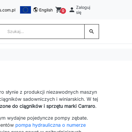
Zaloguj
shopping_cart

s.com.pl
English
0
się
search
o słynie z produkcji niezawodnych maszyn
ciągników sadowniczych i winiarskich. W tej
one do ciągników i sprzętu marki Carraro
.
tym wydajne pojedyncze pompy zębate.
lientów
pompa hydrauliczna o numerze