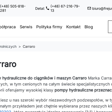
(+48) 505-818-
(+48) 67-216-79-
Detal:
biuro@freju
281
13
ółpraca
Serwis
Polityka firmy
Kontakt
Blog
rolniczych
Carraro
raro
 hydrauliczne do ciągników i maszyn Carraro
Marka Carrar
zych, w tym cenionych na całym świecie specjalistycznych 
rii oferujemy wysokiej klasy
pompy hydrauliczne przeznacz
ziesz u nas szeroki wybór niezawodnych podzespołów, w 
nałym przykładem jest chętnie wybierana przez naszych k