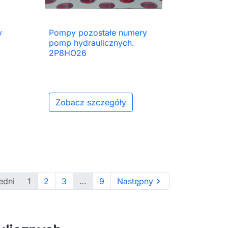
y
Pompy pozostałe numery

Szybki podgląd
pomp hydraulicznych.
2P8HO26
Zobacz szczegóły
edni
1
2
3
…
9
Następny
