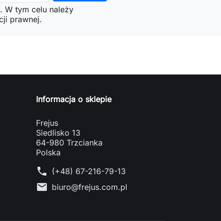
. W tym celu należy
ji prawnej.
Informacja o sklepie
Frejus
Siedlisko 13
64-980 Trzcianka
Polska
phone
(+48) 67-216-79-13
mail
biuro@frejus.com.pl