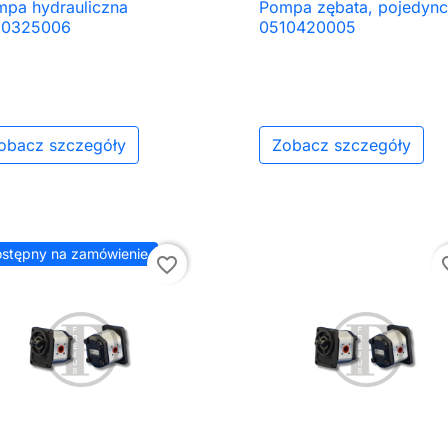
pa hydrauliczna
Pompa zębata, pojedyn

Szybki podgląd

Szybki podgląd
10325006
0510420005
obacz szczegóły
Zobacz szczegóły
stępny na zamówienie
favorite_border
favor