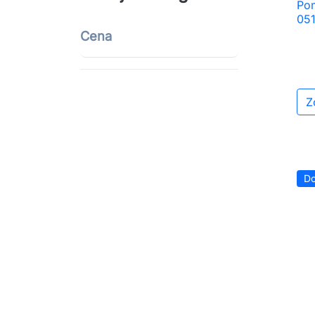
Pom
05
Cena
Z
Do