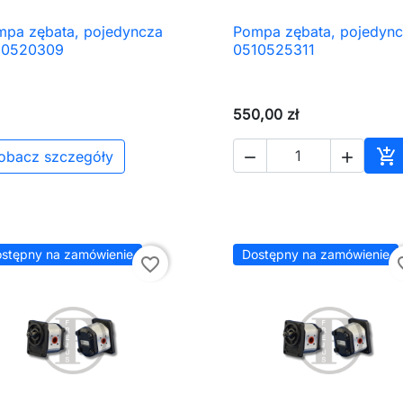
pa zębata, pojedyncza
Pompa zębata, pojedyn

Szybki podgląd

Szybki podgląd
10520309
0510525311
550,00 zł

obacz szczegóły


Do
stępny na zamówienie
Dostępny na zamówienie
favorite_border
favor