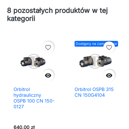
8 pozostałych produktów w tej
kategorii
Dostępny na zamówienie
favorite_border
favorite_border


Orbitrol
Orbitrol OSPB 315
hydrauliczny
CN 150G4104
OSPB 100 CN 150-
0127
640,00 zł