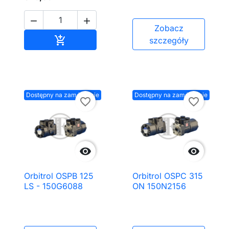


Zobacz
Dodaj do koszyka

szczegóły
Dostępny na zamówienie
Dostępny na zamówienie
favorite_border
favorite_border


Orbitrol OSPB 125
Orbitrol OSPC 315
LS - 150G6088
ON 150N2156