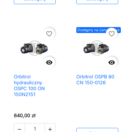
Dostępny na zamówienie
favorite_border
favorite_border


Orbitrol
Orbitrol OSPB 80
hydrauliczny
CN 150-0126
OSPC 100 ON
150N2151
640,00 zł

