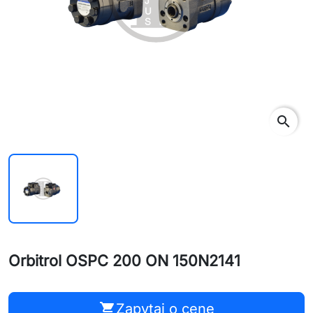
search
Orbitrol OSPC 200 ON 150N2141
shopping_cart
Zapytaj o cenę