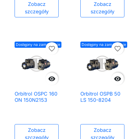
Zobacz
Zobacz
szczegóły
szczegóły
Dostępny na zamówienie
Dostępny na zamówienie
favorite_border
favorite_border


Orbitrol OSPC 160
Orbitrol OSPB 50
ON 150N2153
LS 150-8204
Zobacz
Zobacz
szczegóły
szczegóły