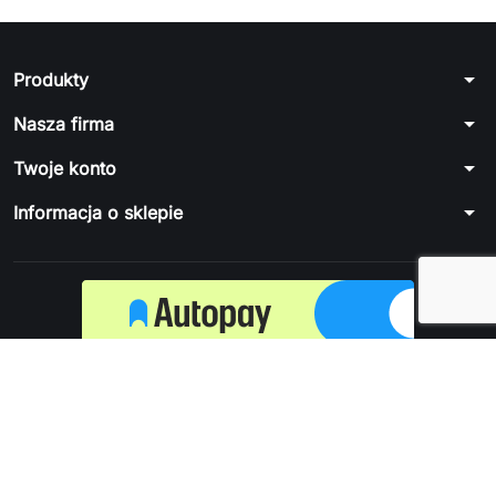
arrow_drop_down
Produkty
arrow_drop_down
Nasza firma
arrow_drop_down
Twoje konto
arrow_drop_down
Informacja o sklepie