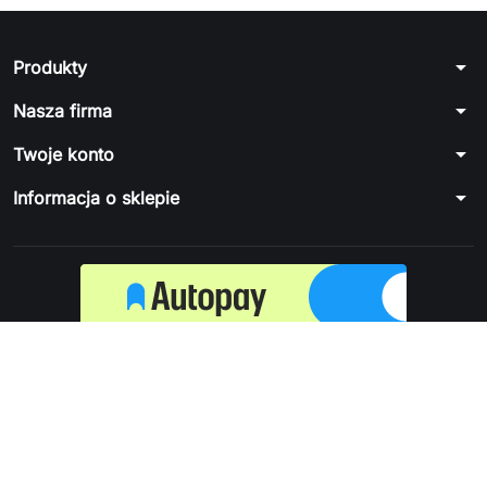
arrow_drop_down
Produkty
arrow_drop_down
Nasza firma
arrow_drop_down
Twoje konto
arrow_drop_down
Informacja o sklepie