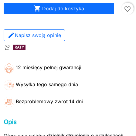

Dodaj do koszyka
favorite_border
Napisz swoją opinię
RATY
12 miesięcy pełnej gwarancji
Wysyłka tego samego dnia
Bezproblemowy zwrot 14 dni
Opis
Oferujemy solidny
dzielnik strumienia o przyłączach