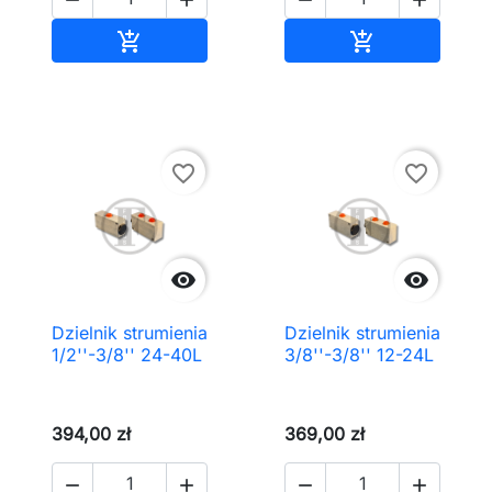
Dodaj do koszyka
Dodaj do kos


favorite_border
favorite_border


Dzielnik strumienia
Dzielnik strumienia
1/2''-3/8'' 24-40L
3/8''-3/8'' 12-24L
394,00 zł
369,00 zł



