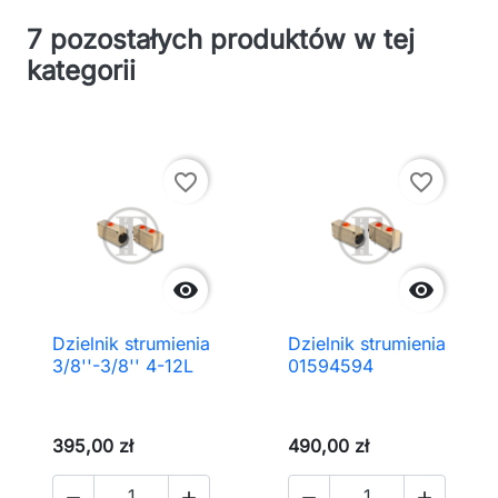
7 pozostałych produktów w tej
kategorii
favorite_border
favorite_border


Dzielnik strumienia
Dzielnik strumienia
3/8''-3/8'' 4-12L
01594594
395,00 zł
490,00 zł



