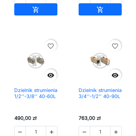
Dodaj do koszyka
Dodaj do kos


favorite_border
favorite_border


Dzielnik strumienia
Dzielnik strumienia
1/2''-3/8'' 40-60L
3/4''-1/2'' 40-90L
490,00 zł
763,00 zł



