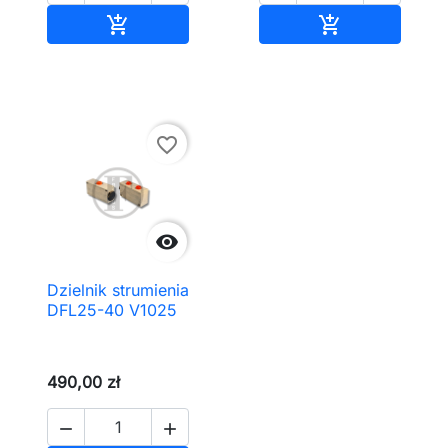
Dodaj do koszyka
Dodaj do kos


favorite_border

Dzielnik strumienia
DFL25-40 V1025
490,00 zł

