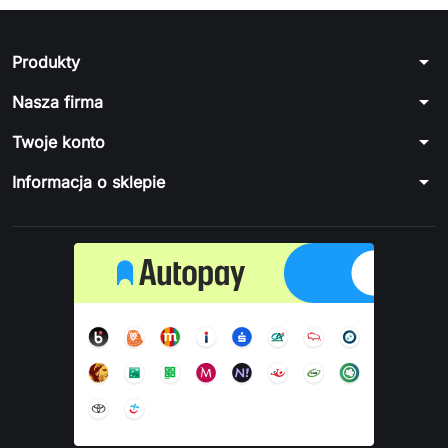
arrow_drop_down
Produkty
arrow_drop_down
Nasza firma
arrow_drop_down
Twoje konto
arrow_drop_down
Informacja o sklepie