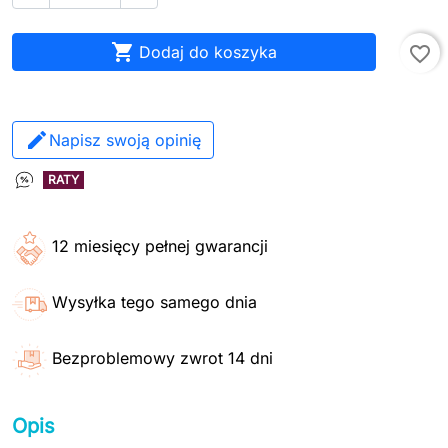

Dodaj do koszyka
favorite_border
Napisz swoją opinię
RATY
12 miesięcy pełnej gwarancji
Wysyłka tego samego dnia
Bezproblemowy zwrot 14 dni
Opis