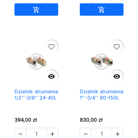
Dodaj do koszyka
Dodaj do kos


favorite_border
favorite_border


Dzielnik strumienia
Dzielnik strumienia
1/2''-3/8'' 24-40L
1''-3/4'' 80-150L
394,00 zł
830,00 zł



