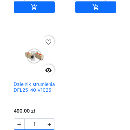
Dodaj do koszyka
Dodaj do kos


favorite_border

Dzielnik strumienia
DFL25-40 V1025
490,00 zł

