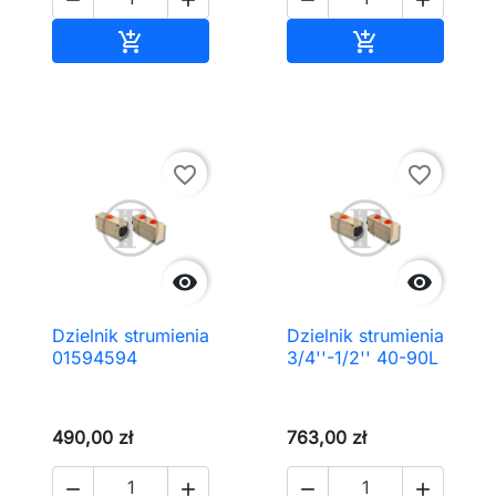
Dodaj do koszyka
Dodaj do kos


favorite_border
favorite_border


Dzielnik strumienia
Dzielnik strumienia
01594594
3/4''-1/2'' 40-90L
490,00 zł
763,00 zł



