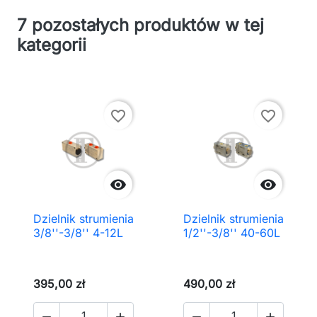
7 pozostałych produktów w tej
kategorii
favorite_border
favorite_border


Dzielnik strumienia
Dzielnik strumienia
3/8''-3/8'' 4-12L
1/2''-3/8'' 40-60L
395,00 zł
490,00 zł



