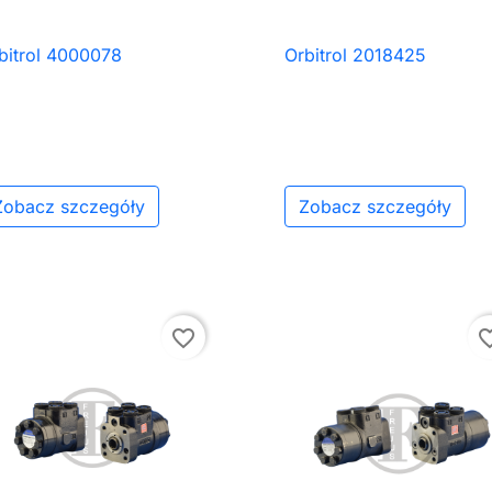
bitrol 4000078
Orbitrol 2018425

Szybki podgląd

Szybki podgląd
Zobacz szczegóły
Zobacz szczegóły
ka
favorite_border
favorite