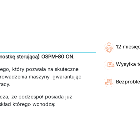
12 miesię
ednostkę sterującą) OSPM-80 ON
.
Wysyłka t
zego, który pozwala na skuteczne
 prowadzenia maszyny, gwarantując
Bezproble
racy.
cza, że podzespół posiada już
kład którego wchodzą: