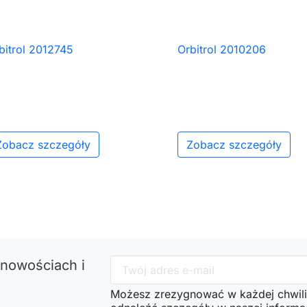
bitrol 2012745
Orbitrol 2010206

Szybki podgląd

Szybki podgląd
Zobacz szczegóły
Zobacz szczegóły
 nowościach i
Możesz zrezygnować w każdej chwili