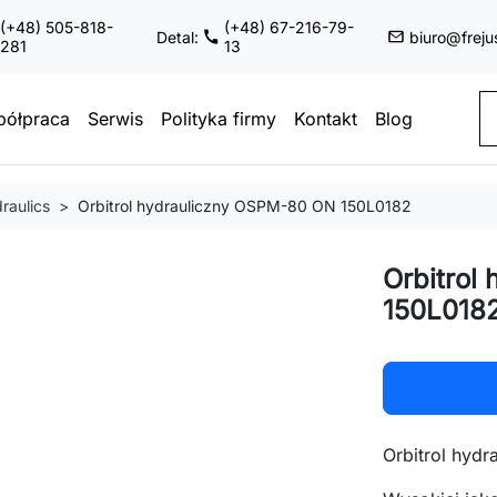
(+48) 505-818-
(+48) 67-216-79-
Detal:
biuro@freju
281
13
ółpraca
Serwis
Polityka firmy
Kontakt
Blog
raulics
Orbitrol hydrauliczny OSPM-80 ON 150L0182
Orbitrol
150L018
Orbitrol hyd