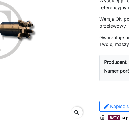
Wysokiej jak
referencyjny
Wersja ON po
przelewowy, 
Gwarantuje n
Twojej maszy
Producent:
Numer por
Napisz s
search
RATY
Kup 