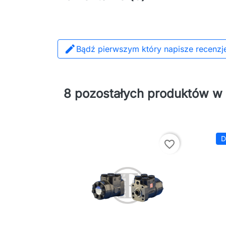

Bądź pierwszym który napisze recenzj
8 pozostałych produktów w t
D
favorite_border