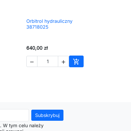
Orbitrol hydrauliczny

Szybki podgląd
38718025
640,00 zł



Dodaj do koszyka
. W tym celu należy