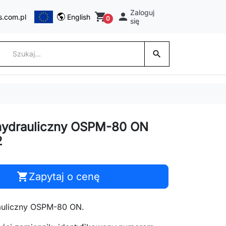
Zaloguj
shopping_cart

s.com.pl
English
0
się
search
 hydrauliczny OSPM-80 ON
2
shopping_cart
Zapytaj o cenę
rauliczny OSPM-80 ON.