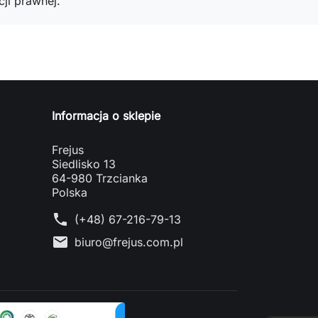
ji prawnej.
Informacja o sklepie
Frejus
Siedlisko 13
64-980 Trzcianka
Polska
phone
(+48) 67-216-79-13
mail
biuro@frejus.com.pl