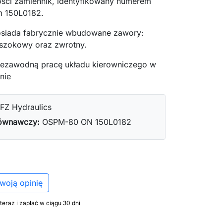
ości zamiennik, identyfikowany numerem
m 150L0182.
siada fabrycznie wbudowane zawory:
szokowy oraz zwrotny.
iezawodną pracę układu kierowniczego w
nie
FZ Hydraulics
ównawczy:
OSPM-80 ON 150L0182
woją opinię
teraz i zapłać w ciągu 30 dni