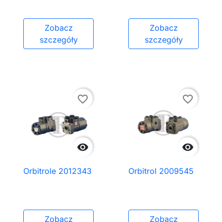
Zobacz
Zobacz
szczegóły
szczegóły
favorite_border
favorite_border


Orbitrole 2012343
Orbitrol 2009545
Zobacz
Zobacz