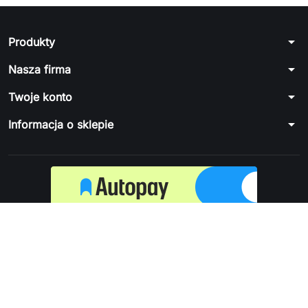
arrow_drop_down
Produkty
arrow_drop_down
Nasza firma
arrow_drop_down
Twoje konto
arrow_drop_down
Informacja o sklepie