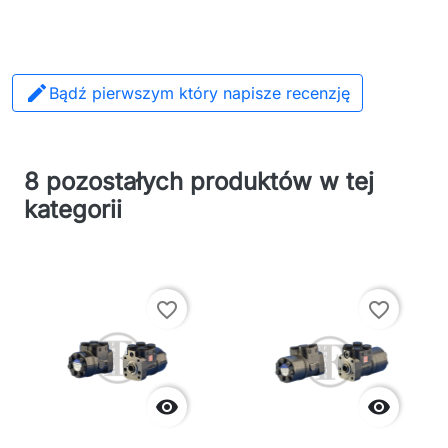

Bądź pierwszym który napisze recenzję
8 pozostałych produktów w tej
kategorii
favorite_border
favorite_border

