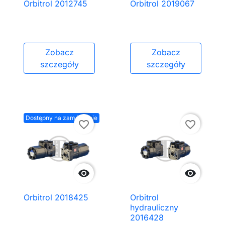
Orbitrol 2012745
Orbitrol 2019067
Zobacz
Zobacz
szczegóły
szczegóły
Dostępny na zamówienie
favorite_border
favorite_border


Orbitrol 2018425
Orbitrol
hydrauliczny
2016428