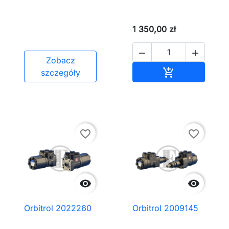
1 350,00 zł


Zobacz
Dodaj do kos

szczegóły
favorite_border
favorite_border


Orbitrol 2022260
Orbitrol 2009145