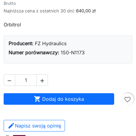
Brutto
Najniższa cena z ostatnich 30 dni:
640,00 zł
Orbitrol
Producent:
FZ Hydraulics
Numer porównawczy:
150-N1173



Dodaj do koszyka
favorite_border
Napisz swoją opinię