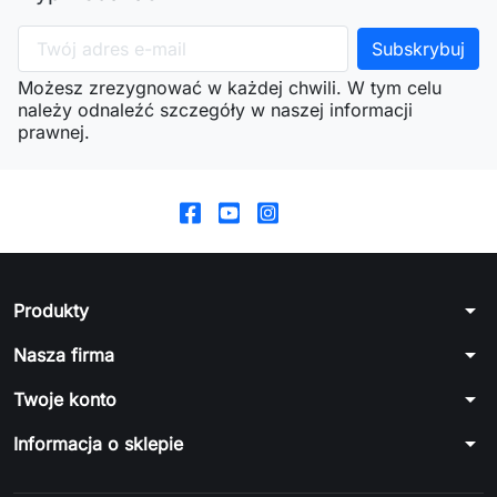
Możesz zrezygnować w każdej chwili. W tym celu
należy odnaleźć szczegóły w naszej informacji
prawnej.
arrow_drop_down
Produkty
arrow_drop_down
Nasza firma
arrow_drop_down
Twoje konto
arrow_drop_down
Informacja o sklepie