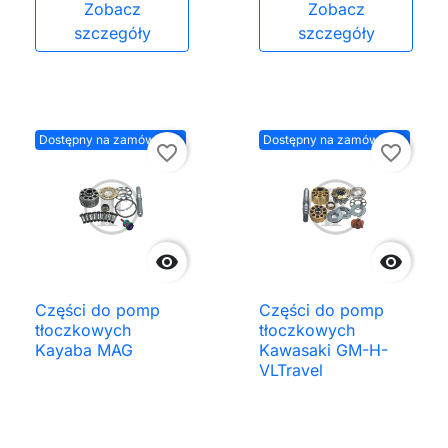
Zobacz
Zobacz
szczegóły
szczegóły
Dostępny na zamówienie
Dostępny na zamówienie
favorite_border
favorite_border


Części do pomp
Części do pomp
tłoczkowych
tłoczkowych
Kayaba MAG
Kawasaki GM-H-
VLTravel