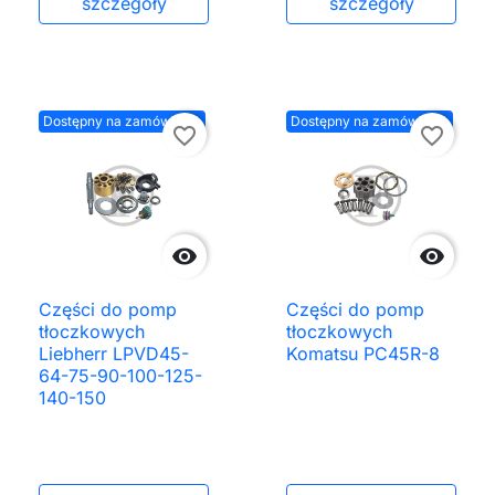
szczegóły
szczegóły
Dostępny na zamówienie
Dostępny na zamówienie
favorite_border
favorite_border


Części do pomp
Części do pomp
tłoczkowych
tłoczkowych
Liebherr LPVD45-
Komatsu PC45R-8
64-75-90-100-125-
140-150