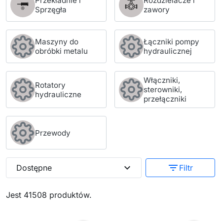
Przekładnie i
Rozdzielacze i
Sprzęgła
zawory
Maszyny do
Łączniki pompy
obróbki metalu
hydraulicznej
Włączniki,
Rotatory
sterowniki,
hydrauliczne
przełączniki
Przewody
expand_more
filter_list
Dostępne
Filtr
Jest 41508 produktów.