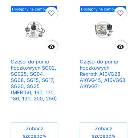
Dostępny na zamówienie
Dostępny na zamówienie
favorite_border
favorite_border


Części do pomp
Części do pomp
tłoczkowych SG02,
tłoczkowych
SG025, SG04,
Rexroth A10VG28,
SG08, SG15, SG17,
A10VG45, A10VG63,
SG20, SG25
A10VG71
(MFB150, 160, 170,
180, 190, 200, 250)
Zobacz
Zobacz
szczegóły
szczegóły