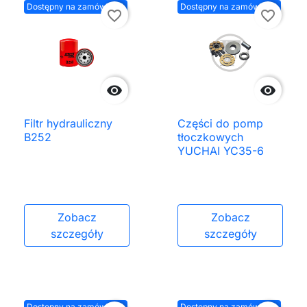
Dostępny na zamówienie
Dostępny na zamówienie
favorite_border
favorite_border


Filtr hydrauliczny
Części do pomp
B252
tłoczkowych
YUCHAI YC35-6
Zobacz
Zobacz
szczegóły
szczegóły
Dostępny na zamówienie
Dostępny na zamówienie