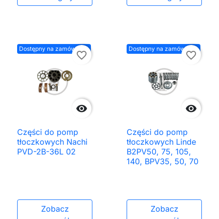
Dostępny na zamówienie
Dostępny na zamówienie
favorite_border
favorite_border


Części do pomp
Części do pomp
tłoczkowych Nachi
tłoczkowych Linde
PVD-2B-36L 02
B2PV50, 75, 105,
140, BPV35, 50, 70
Zobacz
Zobacz